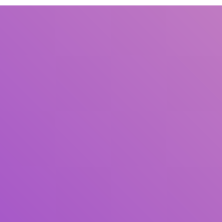
Judul
Pengarang
Subjek
ISBN/ISSN
Tipe Koleksi
Lokasi
GMD