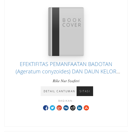
EFEKTIFITAS PEMANFAATAN BADOTAN
(Ageratum conyzoides) DAN DAUN KELOR
(Moringa oliefera) SEBAGAI INSEKTISIDA
Rike Nur Syafitri
UNTUK MENGENDALIKAN NYAMUK PENULAR
DETAIL CANTUMAN
SITASI
PENYAKIT DBD
BAGIKAN: