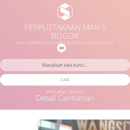
PERPUSTAKAAN MAN 5
BOGOR
OPAC PERPUSTAKAAN MAN 5 BOGOR (PERPUS MANLIBO)
CARI
Pencarian Spesifik
Detail Cantuman