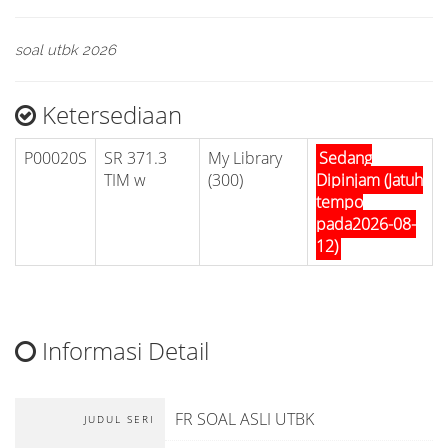
soal utbk 2026
Ketersediaan
P00020S
SR 371.3
My Library
Sedang
TIM w
(300)
Dipinjam (Jatuh
tempo
pada2026-08-
12)
Informasi Detail
FR SOAL ASLI UTBK
JUDUL SERI