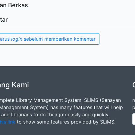
an Berkas
tar
harus
login
sebelum memberikan komentar
ang Kami
mplete Library Management System, SLiMS (Senayan
m
 Management System) has many features that will help
p
s and librarians to do their job easily and quickly.
his link
to show some features provided by SLiMS.