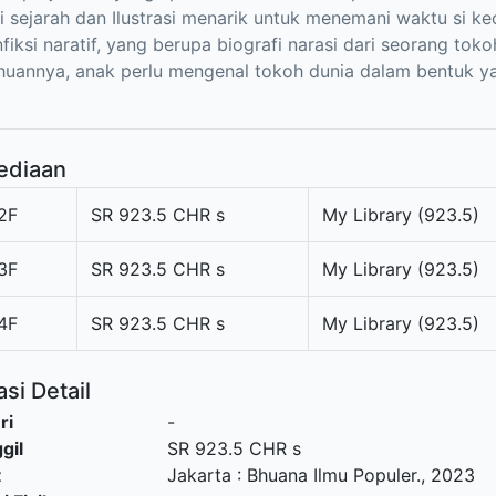
i sejarah dan Ilustrasi menarik untuk menemani waktu si kec
fiksi naratif, yang berupa biografi narasi dari seorang to
uannya, anak perlu mengenal tokoh dunia dalam bentuk y
ediaan
2F
SR 923.5 CHR s
My Library (923.5)
3F
SR 923.5 CHR s
My Library (923.5)
4F
SR 923.5 CHR s
My Library (923.5)
si Detail
ri
-
gil
SR 923.5 CHR s
t
Jakarta
:
Bhuana Ilmu Populer
.,
2023