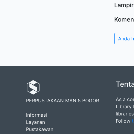
Lampir
Komen
Anda 
Tent
As a co
PERPUSTAKAAN MAN 5 BOGOR
Library
librarie
Informasi
Follow
t
Layanan
Pustakawan