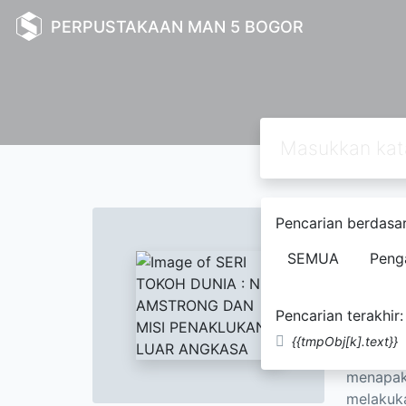
PERPUSTAKAAN MAN 5 BOGOR
Text
Pencarian berdasar
SERI
SEMUA
Peng
ANG
CHRI
Pencarian terakhir:
{{tmpObj[k].text}}
Neil Arm
menapakk
melakuka