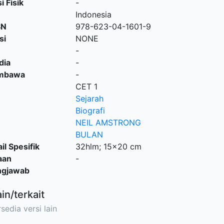
i Fisik
-
Indonesia
SN
978-623-04-1601-9
si
NONE
-
dia
-
embawa
-
CET 1
Sejarah
Biografi
NEIL AMSTRONG
BULAN
il Spesifik
32hlm; 15x20 cm
aan
-
ngjawab
ain/terkait
sedia versi lain