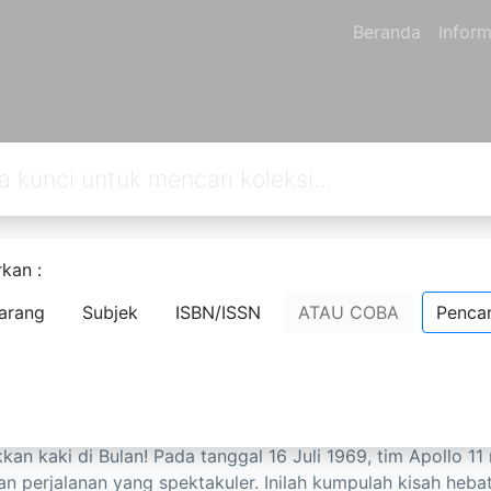
Beranda
Inform
kan :
 TOKOH DUNIA : NEIL AMSTRONG DAN 
arang
Subjek
ISBN/ISSN
ATAU COBA
Pencar
KASA
STINE PALLUY
- Nama Orang;
strong telah mewujudkan mimpinya, yaitu menjadi astrona
an kaki di Bulan! Pada tanggal 16 Juli 1969, tim Apollo 11
n perjalanan yang spektakuler. Inilah kumpulah kisah hebat