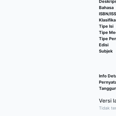
Deskrips
Bahasa
ISBN/IS
Klasifika
Tipe Isi
Tipe Me
Tipe P
Edisi
Subjek
Info Deta
Pernyat
Tanggu
Versi l
Tidak ter