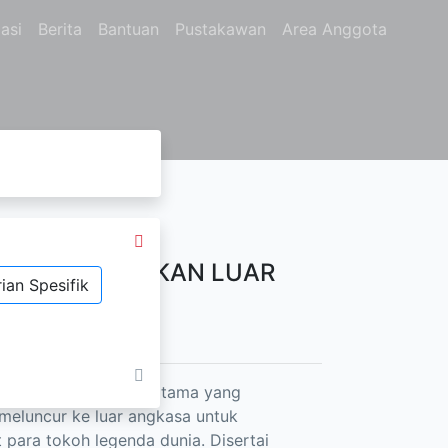
asi
Berita
Bantuan
Pustakawan
Area Anggota
MISI PENAKLUKAN LUAR
ian Spesifik
ut. Dialah manusia pertama yang
 meluncur ke luar angkasa untuk
 para tokoh legenda dunia. Disertai