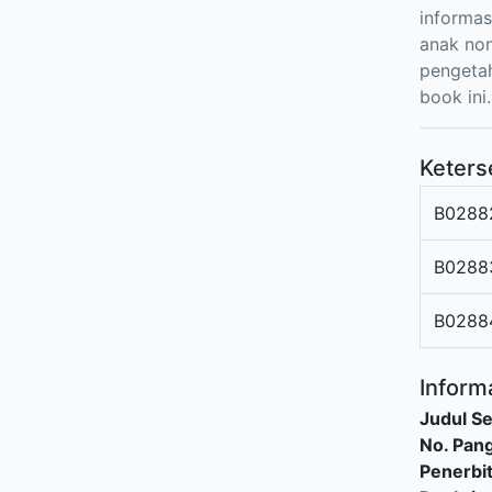
informas
anak non
pengetah
book ini.
Keters
B0288
B0288
B0288
Informa
Judul Se
No. Pang
Penerbi