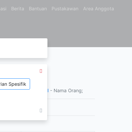
asi
Berita
Bantuan
Pustakawan
Area Anggota
ian Spesifik
A P, SYIFA SAHARANI
- Nama Orang;