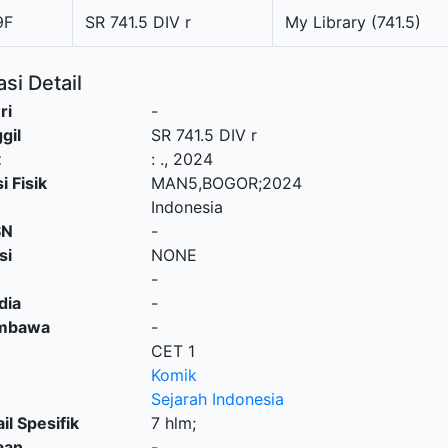
9F
SR 741.5 DIV r
My Library (741.5)
si Detail
ri
-
gil
SR 741.5 DIV r
t
:
.,
2024
i Fisik
MAN5,BOGOR;2024
Indonesia
SN
-
si
NONE
-
dia
-
embawa
-
CET 1
Komik
Sejarah Indonesia
il Spesifik
7 hlm;
aan
-