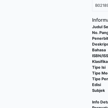
B0218
Informa
Judul Se
No. Pang
Penerbi
Deskrips
Bahasa
ISBN/IS
Klasifika
Tipe Isi
Tipe Me
Tipe P
Edisi
Subjek
Info Deta
Pernyat