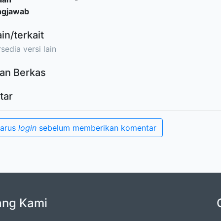
ngjawab
ain/terkait
sedia versi lain
an Berkas
tar
harus
login
sebelum memberikan komentar
ang Kami