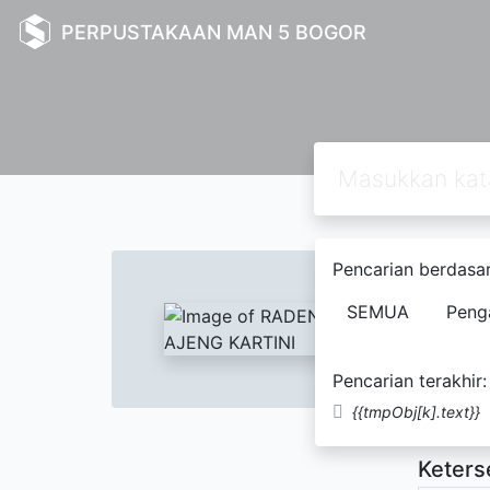
PERPUSTAKAAN MAN 5 BOGOR
Text
Pencarian berdasar
RADE
SEMUA
Peng
DIVA 
Pencarian terakhir:
Kisah Ra
{{tmpObj[k].text}}
Keters