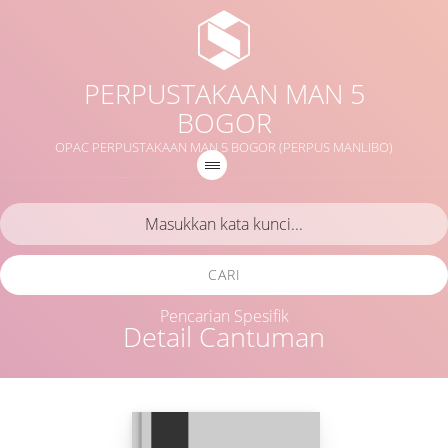
PERPUSTAKAAN MAN 5
BOGOR
OPAC PERPUSTAKAAN MAN 5 BOGOR (PERPUS MANLIBO)
CARI
Pencarian Spesifik
Detail Cantuman