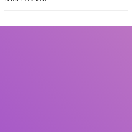
Judul
Pengarang
Subjek
ISBN/ISSN
Tipe Koleksi
Lokasi