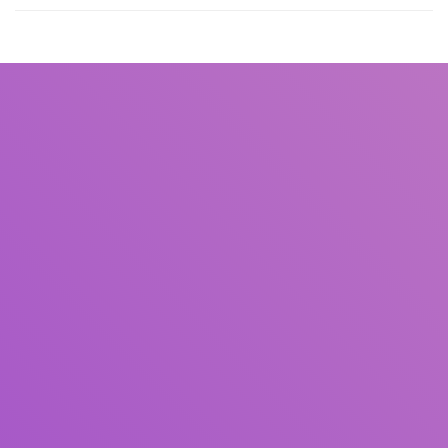
Judul
Pengarang
Subjek
ISBN/ISSN
Tipe Koleksi
Lokasi