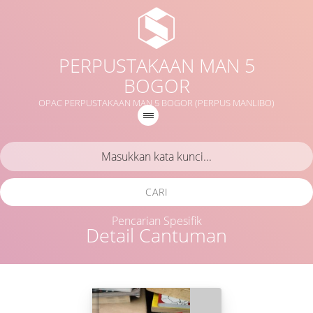
PERPUSTAKAAN MAN 5
BOGOR
OPAC PERPUSTAKAAN MAN 5 BOGOR (PERPUS MANLIBO)
CARI
Pencarian Spesifik
Detail Cantuman