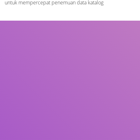
untuk mempercepat penemuan data katalog
Judul
Pengarang
Subjek
ISBN/ISSN
Tipe Koleksi
Lokasi