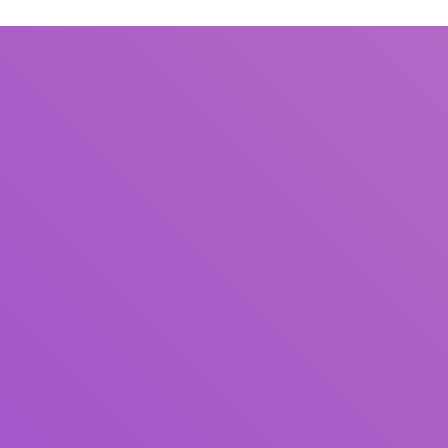
Judul
Pengarang
Subjek
ISBN/ISSN
Tipe Koleksi
Lokasi
GMD