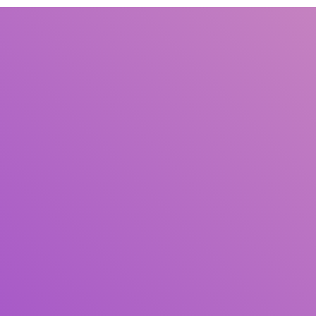
Judul
Pengarang
Subjek
ISBN/ISSN
Tipe Koleksi
Lokasi
GMD